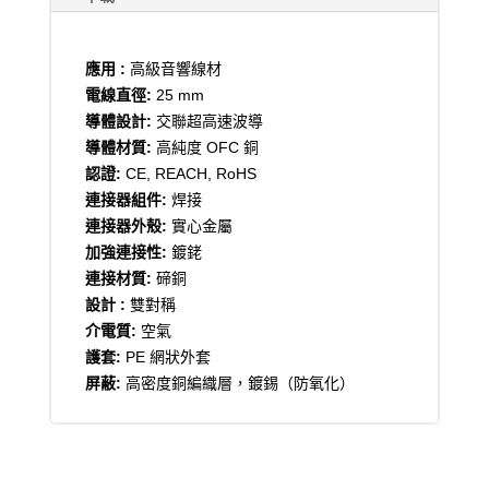
應用 :
高級音響線材
電線直徑:
25 mm
導體設計:
交聯超高速波導
導體材質:
高純度 OFC 銅
認證:
CE, REACH, RoHS
連接器組件:
焊接
連接器外殼:
實心金屬
加強連接性:
鍍銠
連接材質:
碲銅
設計 :
雙對稱
介電質:
空氣
護套:
PE 網狀外套
屏蔽:
高密度銅編織層，鍍錫（防氧化）