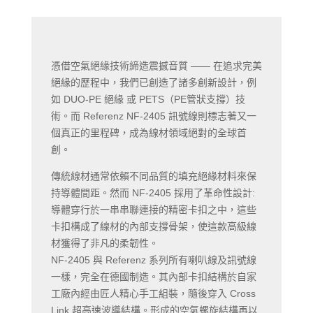
憑借空氣絕緣技術締造震撼音質 —— 在追求完美
絕緣的歷程中，我們已創造了諸多創新設計，例
如 DUO-PE 絕緣 或 PETS（PE管狀支撐）技
術。而 Referenz NF-2405 訊號線則標志著又一
個真正的里程碑，成為線材領域絕對的全球首
創。
傳統線材通常依賴不同品質的填充絕緣材料來保
持導體間距。然而 NF-2405 採用了革命性設計:
導體穿行於一串串聯連接的精密卡扣之中，這些
卡扣構成了線材的內部支撐骨架，使這款高級線
材獲得了非凡的柔韌性。
NF-2405 與 Referenz 系列所有喇叭線及訊號線
一樣，完全在德國制造。其內部卡扣結構於自家
工廠內經由匠人精心手工組裝，隨後穿入 Cross
Link 超高速波導結構。形成的空氣螺旋結構再以