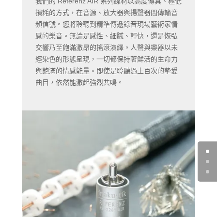
我們的 Referenz AIR 系列線材以高度傳真、極低
損耗的方式，在音源、放大器與揚聲器間傳輸音
頻信號。您將聆聽到精準傳遞錄音現場藝術家情
感的樂音。無論是感性、細膩、輕快，還是恢弘
交響乃至飽滿激昂的搖滾演繹。人聲與樂器以未
經染色的形態呈現，一切都保持著鮮活的生命力
與飽滿的情感能量。即使是聆聽過上百次的摯愛
曲目，依然能激起強烈共鳴。