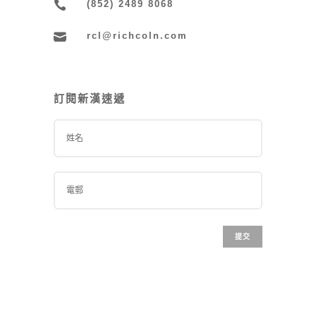

(852) 2489 8068

rcl@richcoln.com
訂閱新漢速遞
提交