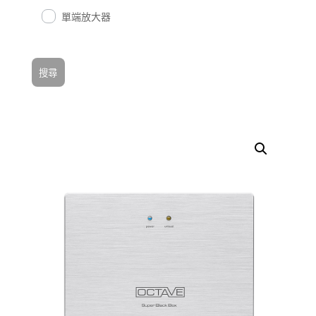
單端放大器
搜尋