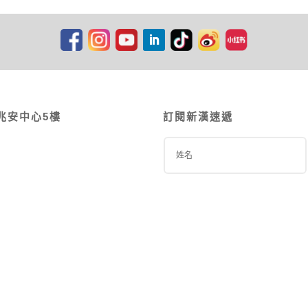
兆安中心5樓
訂閱新漢速遞