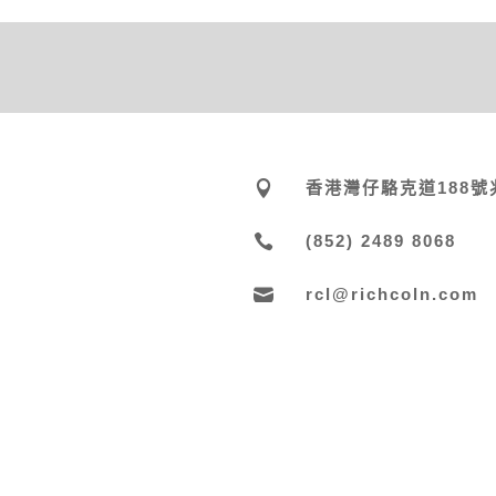

香港灣仔駱克道188號

(852) 2489 8068

rcl@richcoln.com