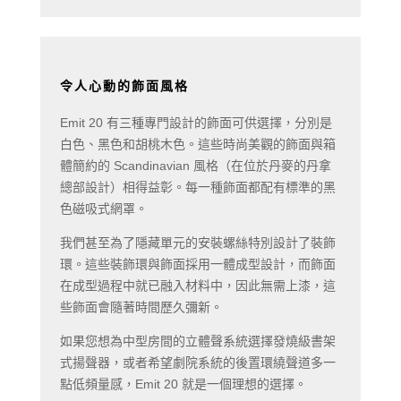
令人心動的飾面風格
Emit 20 有三種專門設計的飾面可供選擇，分別是
白色、黑色和胡桃木色。這些時尚美觀的飾面與箱
體簡約的 Scandinavian 風格（在位於丹麥的丹拿
總部設計）相得益彰。每一種飾面都配有標準的黑
色磁吸式網罩。
我們甚至為了隱藏單元的安裝螺絲特別設計了裝飾
環。這些裝飾環與飾面採用一體成型設計，而飾面
在成型過程中就已融入材料中，因此無需上漆，這
些飾面會隨著時間歷久彌新。
如果您想為中型房間的立體聲系統選擇發燒級書架
式揚聲器，或者希望劇院系統的後置環繞聲道多一
點低頻量感，Emit 20 就是一個理想的選擇。