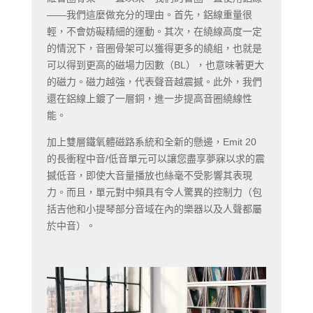
——我們這麼做充分的理由。首先，鋁線重量很
輕，不會妨礙精細的運動。其次，在繞線高度一定
的情況下，音圈骨架可以獲得更多的繞組，也就是
可以得到更高的磁場力因數（BL），也意味著更大
的磁力。磁力越強，代表聲音越震撼。此外，我們
還在鋁線上鍍了一層銅，進一步提高音圈繞線性
能。
加上雙層鐵氧體磁路系統和全新的懸邊，Emit 20
的長衝程中音/低音單元可以讓您盡享夢寐以求的震
撼低音，即使大音量播放也絲毫不受影響其表現
力。而且，單元對中頻具有令人驚異的控制力（包
括吉他和小提琴部分音域在內的樂器以及人聲都屬
於中音）。