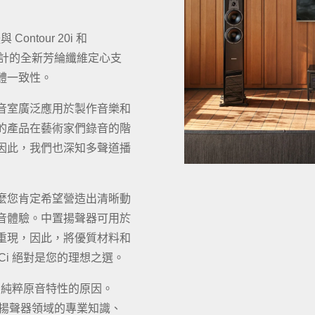
Contour 20i 和
對稱設計的全新芳綸纖維定心支
體一致性。
音室廣泛應用於製作音樂和
的產品在藝術家們錄音的階
因此，我們也深知多聲道播
麼您肯定希望營造出清晰動
音體驗。中置揚聲器可用於
重現，因此，將優質材料和
25Ci 絕對是您的理想之選。
Ci 純粹原音特性的原因。
直立式揚聲器領域的專業知識、