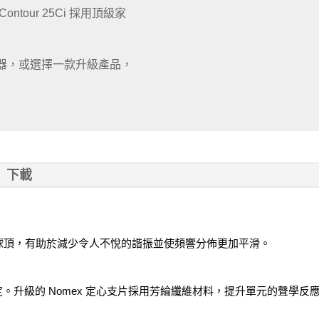
tour 25Ci 採用頂級家
器，或選擇一款升級產品，
下載
內建球頂，有助於減少令人不悅的諧振並使頻響分佈更加平滑。
。升級的 Nomex 定心支片採用芳綸纖維材料，提升單元的聲學反