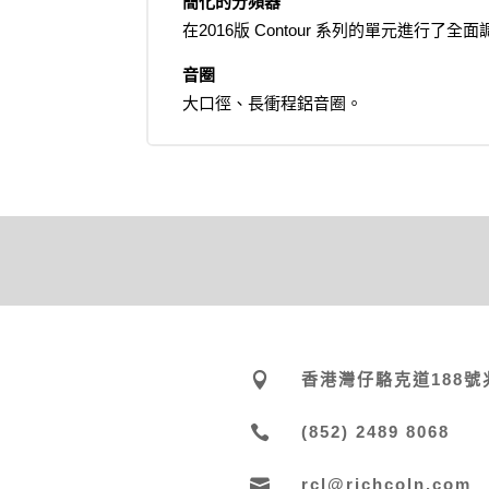
簡化的分頻器
在2016版 Contour 系列的單元進
音圈
大口徑、長衝程鋁音圈。

香港灣仔駱克道188號

(852) 2489 8068

rcl@richcoln.com