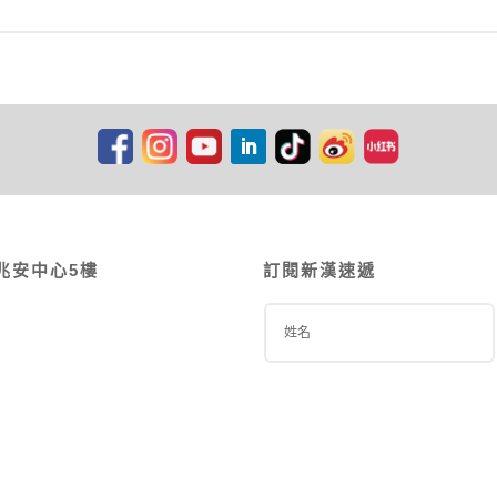
兆安中心5樓
訂閱新漢速遞