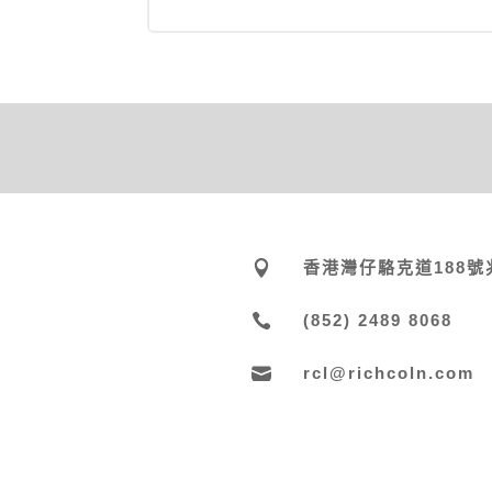

香港灣仔駱克道188號

(852) 2489 8068

rcl@richcoln.com