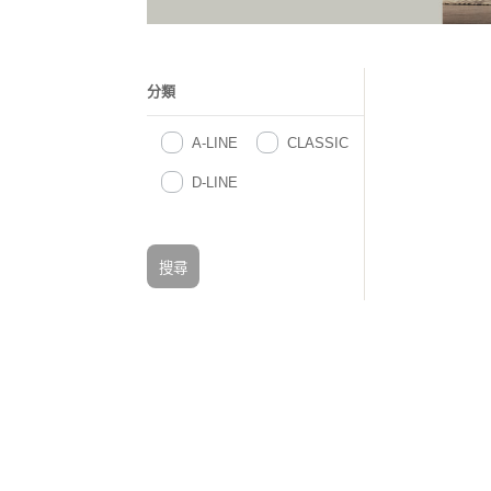
分類
A-LINE
CLASSIC
D-LINE
搜尋