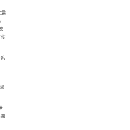
避震
y
統
有使
套系
歌聲
揚
樂團