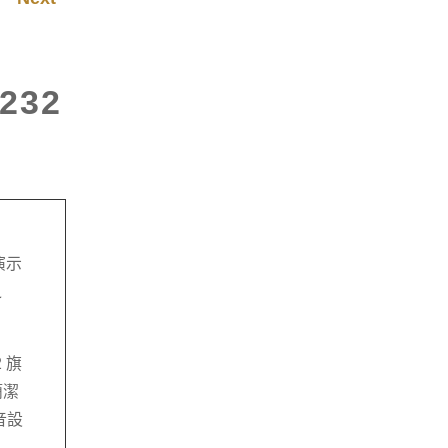
232
演示
之
 旗
簡潔
音設