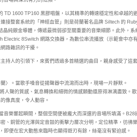
的 TD 1600 TP160 黑膠唱盤，以其精準的轉速穩定性和卓越的
整套系統的「神經血管」則是荷蘭著名品牌 Siltech 的 Rub
10 單結晶純銀金導體，傳遞最微弱卻至關重要的音樂細節。此外，系
glish Electric 8Switch 網路交換器，為數位串流播放（示範會中亦
絕網路雜訊的干擾。
在主持人的引領下，來賓們透過多首精選的曲目，親身感受了這
香蘭〉。當歌手嗓音從揚聲器中流瀉而出時，現場一片靜默。
ch線材的結合，將人聲的質感、氣息轉換和細微的情感顫動還原得淋漓盡致。
高的像真度，令人動容。
典樂，當音樂響起瞬間，整個空間便被龐大而深邃的音場所填滿。B28
綿密、銅管的光澤與定音鼓的衝擊力層次分明，定位精準，彷彿
迫，即便在宏大動態來臨時也顯得遊刃有餘，絲毫沒有緊迫感。