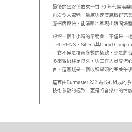
最後的黑膠播放來一首 70 年代搖滾樂隊「Fl
再次令人驚艷，量感與速度感取得完
應速度極快，能清晰地呈現出瞬間爆
短短一個半小時的示範會，不僅是一場器
THORENS、Siltech與Chord
—它不僅是技術參數的極致，更是將
多來賓仍駐足良久，與工作人員交流
言，這無疑是一個收穫豐碩的完美午
這套由Burmester 232 為核
技術參數的極致，更是將音樂中的情