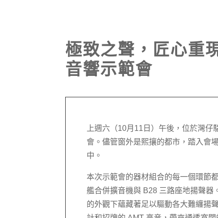
極致之聲，匠心重現｜ 
音響示範會
上週六（10月11日）午後，位於灣
會。儘管窗外是熙攘的都市，踏入會
中。
本次示範會的器材組合的每一個環節都體現了
艦合併擴音機與 B28 三路座地揚聲器。
的外觀下蘊藏著足以驅動各大難纏揚聲
計和招牌的 AMT 高音，帶來通透寬