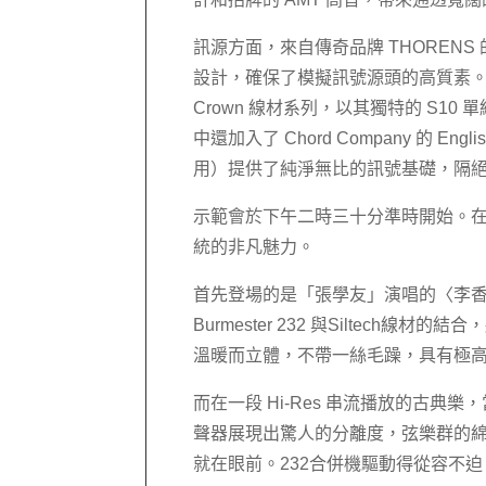
訊源方面，來自傳奇品牌 THORENS 
設計，確保了模擬訊號源頭的高質素。連接
Crown 線材系列，以其獨特的 S
中還加入了 Chord Company 的 En
用）提供了純淨無比的訊號基礎，隔
示範會於下午二時三十分準時開始。
統的非凡魅力。
首先登場的是「張學友」演唱的〈李
Burmester 232 與Silte
溫暖而立體，不帶一絲毛躁，具有極
而在一段 Hi-Res 串流播放的古
聲器展現出驚人的分離度，弦樂群的
就在眼前。232合併機驅動得從容不