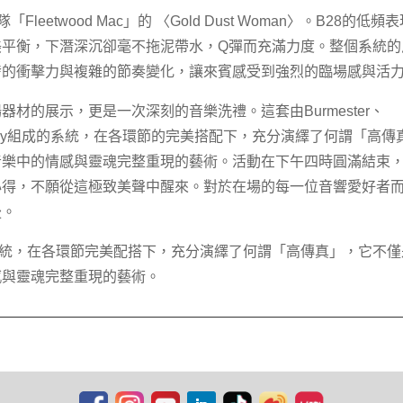
eetwood Mac」的 〈Gold Dust Woman〉。B28的低頻
美平衡，下潛深沉卻毫不拖泥帶水，Q彈而充滿力度。整個系統的
發的衝擊力與複雜的節奏變化，讓來賓感受到強烈的臨場感與活
材的展示，更是一次深刻的音樂洗禮。這套由Burmester、
 Company組成的系統，在各環節的完美搭配下，充分演繹了何謂「高傳
音樂中的情感與靈魂完整重現的藝術。活動在下午四時圓滿結束
心得，不願從這極致美聲中醒來。對於在場的每一位音響愛好者
後。
心組成的系統，在各環節完美配搭下，充分演繹了何謂「高傳真」，它不
感與靈魂完整重現的藝術。