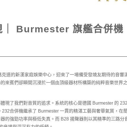
Burmester 旗艦合併機 
仔駱克道的新漢家庭娛樂中心，迎來了一場備受發燒友期待的音響
場的來賓們卻瞬間沉浸於一個由頂級器材所構築的純粹音樂世界
我們對音質的追求。系統的核心是德國 Burmester 的 232
232合併機繼承了 Burmester 一貫的精湛工藝與奢華氣質，在
器的強勁功率與極低失真。而 B28 揚聲器則以其精準的三路分
闊的音場與深沉有力的低頻。